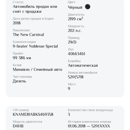
Статус
Цвет
Автомобиль продан или
Чёрный
снят с продажи
Двигатель
3
Дата регистрации в Корее
2199 см
2018
Мощность
Поколение
202 л.с.
The New Carnival
Привод
Комплектация
2WD
9-Seater Noblesse Special
Лот
Пробег
40663461
99 386 км
Коробка
Кузов
Автоматическая
Минивэн / Семейный авто
Номер автомобиля
Тип топлива
52머5718
Дизель
Мест
9
VIN номер
Количество смен владельца
KNAME81ABKS469358
3
Модель двигателя
История изменения номера
D4HB
01.06.2018 — 52머XXXX