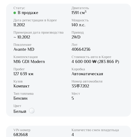
Статус
Двигатель
3
В продаже
1591 см
Дата регистрации в Корее
Мощность
11.2012
140 л.с.
Примерная дата производства
Привод
~ 10.2012
2WD
Поколение
Лот
Avante MD
40664236
Комплектация
Стоимость авто в Корее
M16 GDI Modern
4 600 000 ₩ (283 866 ₽)
Пробег
Коробка
127 639 км
Автоматическая
Кузов
Номер автомобиля
Компакт
33루7202
Тип топлива
Мест
Бензин
5
Цвет
Белый
VIN номер
Количество смен владельца
682668
4