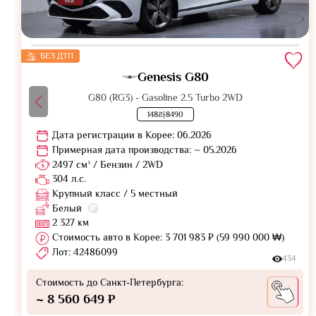
БЕЗ ДТП
Genesis G80
G80 (RG3) - Gasoline 2.5 Turbo 2WD
148라8490
Дата регистрации в Корее: 06.2026
Примерная дата производства: ~ 05.2026
2497 см³ / Бензин / 2WD
304 л.с.
Крупный класс / 5 местный
Белый
2 327 км
Стоимость авто в Корее: 3 701 983 ₽ (59 990 000 ₩)
Лот: 42486099
434
Стоимость до Санкт-Петербурга:
~ 8 560 649 ₽