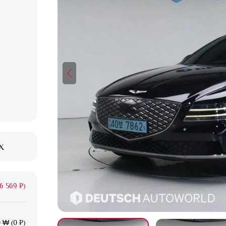
X
6 569 ₽)
 ₩ (0 ₽)