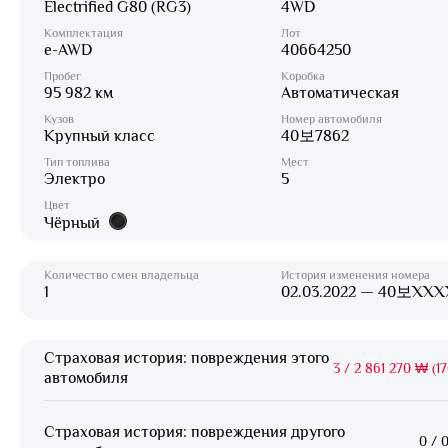
Electrified G80 (RG3)
4WD
Комплектация
Лот
e-AWD
40664250
Пробег
Коробка
95 982 км
Автоматическая
Кузов
Номер автомобиля
Крупный класс
40보7862
Тип топлива
Мест
Электро
5
Цвет
Чёрный
Количество смен владельца
История изменения номера
1
02.03.2022 — 40보XXX
Страховая история: повреждения этого
3
/
2 861 270 ₩ (17
автомобиля
Страховая история: повреждения другого
0
/
0