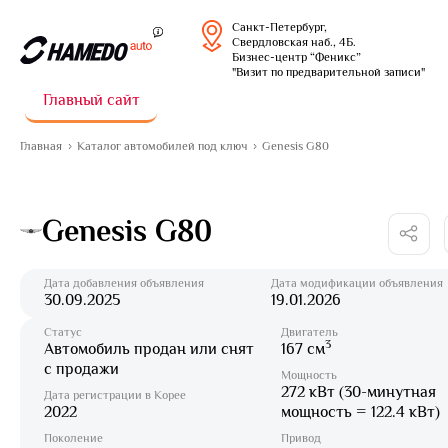
Санкт-Петербург,
Свердловская наб., 4Б.
Бизнес-центр “Феникс”
"Визит по предварительной записи"
Главный сайт
Главная
Каталог автомобилей под ключ
Genesis G80
Genesis G80
Дата добавления объявления
Дата модификации объявления
30.09.2025
19.01.2026
Статус
Двигатель
3
Автомобиль продан или снят
167 см
с продажи
Мощность
272 кВт (30-минутная
Дата регистрации в Корее
2022
мощность = 122.4 кВт)
Поколение
Привод