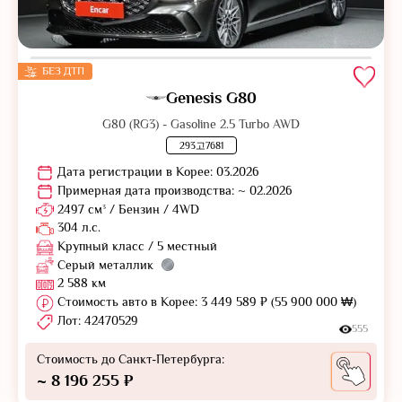
БЕЗ ДТП
Genesis G80
G80 (RG3) - Gasoline 2.5 Turbo AWD
293고7681
Дата регистрации в Корее: 03.2026
Примерная дата производства: ~ 02.2026
2497 см³ / Бензин / 4WD
304 л.с.
Крупный класс / 5 местный
Серый металлик
2 588 км
Стоимость авто в Корее: 3 449 589 ₽ (55 900 000 ₩)
Лот: 42470529
555
Стоимость до Санкт-Петербурга:
~ 8 196 255 ₽