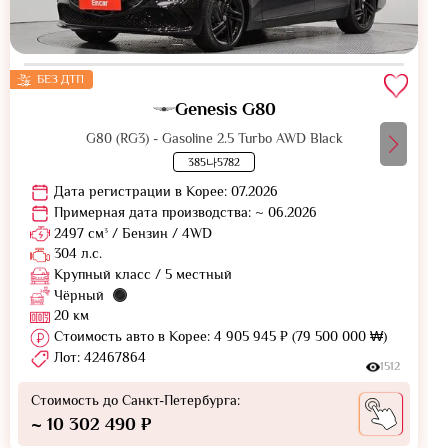
БЕЗ ДТП
Genesis G80
G80 (RG3) - Gasoline 2.5 Turbo AWD Black
385나5782
Дата регистрации в Корее: 07.2026
Примерная дата производства: ~ 06.2026
2497 см³ / Бензин / 4WD
304 л.с.
Крупный класс / 5 местный
Чёрный
20 км
Стоимость авто в Корее: 4 905 945 ₽ (79 500 000 ₩)
Лот: 42467864
1512
Стоимость до Санкт-Петербурга:
~ 10 302 490 ₽