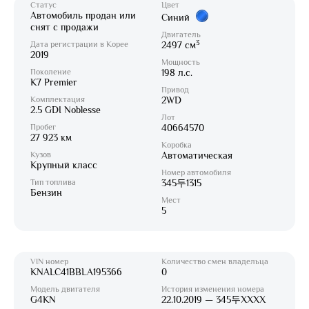
Статус
Цвет
Автомобиль продан или
Синий
снят с продажи
Двигатель
3
Дата регистрации в Корее
2497 см
2019
Мощность
Поколение
198 л.с.
K7 Premier
Привод
Комплектация
2WD
2.5 GDI Noblesse
Лот
Пробег
40664570
27 923 км
Коробка
Кузов
Автоматическая
Крупный класс
Номер автомобиля
Тип топлива
345두1315
Бензин
Мест
5
VIN номер
Количество смен владельца
KNALC41BBLA195366
0
Модель двигателя
История изменения номера
G4KN
22.10.2019 — 345두XXXX