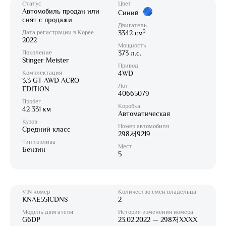
Статус
Цвет
Автомобиль продан или
Синий
снят с продажи
Двигатель
3
Дата регистрации в Корее
3342 см
2022
Мощность
Поколение
373 л.с.
Stinger Meister
Привод
Комплектация
4WD
3.3 GT AWD ACRO
Лот
EDITION
40665079
Пробег
Коробка
42 331 км
Автоматическая
Кузов
Номер автомобиля
Средний класс
298저9219
Тип топлива
Мест
Бензин
5
VIN номер
Количество смен владельца
KNAE551CDNS
2
Модель двигателя
История изменения номера
G6DP
23.02.2022 — 298저XXXX